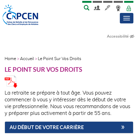
Skip
Aller
MENU
TOP
to
au
Men
main
contenu
menu
principal
Accessibilité
NAVIGATION
PRINCIPALE
AFFILIÉS
Home
Accueil
Le Point Sur Vos Droits
FIL
LE POINT SUR VOS DROITS
D'ARIANE
La retraite se prépare à tout âge. Vous pouvez
commencer à vous y intéresser dès le début de votre
vie professionnelle. Nous vous recommandons de vous
y préparer plus activement à partir de 55 ans.
AU DÉBUT DE VOTRE CARRIÈRE