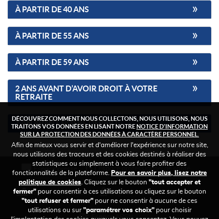
À PARTIR DE 40 ANS
À PARTIR DE 55 ANS
À PARTIR DE 59 ANS
2 ANS AVANT D’AVOIR DROIT À VOTRE
RETRAITE
DÉCOUVREZ COMMENT NOUS COLLECTONS, NOUS UTILISONS, NOUS
1 AN AVANT VOTRE DÉPART
TRAITONS VOS DONNÉES EN LISANT NOTRE
NOTICE D'INFORMATION
SUR LA PROTECTION DES DONNÉES À CARACTÈRE PERSONNEL.
Afin de mieux vous servir et d'améliorer l'expérience sur notre site,
nous utilisons des traceurs et des cookies destinés à réaliser des
statistiques ou simplement à vous faire profiter des
FOOTER
Espace professionnel de santé
Espace presse
fonctionnalités de la plateforme.
Pour en savoir plus, lisez notre
TOP
politique de cookies
. Cliquez sur le bouton
"tout accepter et
fermer"
pour consentir à ces utilisations ou cliquez sur le bouton
Espace recrutement
Espace des administrateurs
"tout refuser et fermer"
pour ne consentir à aucune de ces
utilisations ou sur
"paramétrer vos choix"
pour choisir
Espace ARSN