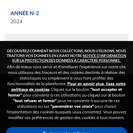
ANNÉE N-2
2024
ATF
DÉCOUVREZ COMMENT NOUS COLLECTONS, NOUS UTILISONS, NOUS
avis des taxes foncières 2025
TRAITONS VOS DONNÉES EN LISANT NOTRE
NOTICE D'INFORMATION
SUR LA PROTECTION DES DONNÉES À CARACTÈRE PERSONNEL.
Afin de mieux vous servir et d'améliorer l'expérience sur notre site,
nous utilisons des traceurs et des cookies destinés à réaliser des
statistiques ou simplement à vous faire profiter des
FOOTER
Espace professionnel de santé
Espace presse
fonctionnalités de la plateforme.
Pour en savoir plus, lisez notre
TOP
politique de cookies
. Cliquez sur le bouton
"tout accepter et
fermer"
pour consentir à ces utilisations ou cliquez sur le bouton
Espace recrutement
Espace des administrateurs
"tout refuser et fermer"
pour ne consentir à aucune de ces
utilisations ou sur
"paramétrer vos choix"
pour choisir
Espace ARSN
l'implantation des cookies auxquels vous consentez. Vous pouvez
modifier vos préférences de gestion des cookies à tout moment.
FOOTER
Accessibilité
Rechercher
Glossaire
MENU