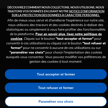
DÉCOUVREZ COMMENT NOUS COLLECTONS, NOUS UTILISONS, NOUS
TRAITONS VOS DONNÉES EN LISANT NOTRE
NOTICE D'INFORMATION
FOOTER
Espace professionnel de santé
Espace presse
SUR LA PROTECTION DES DONNÉES À CARACTÈRE PERSONNEL.
TOP
Afin de mieux vous servir et d'améliorer l'expérience sur notre site,
nous utilisons des traceurs et des cookies destinés à réaliser des
Espace recrutement
Espace des administrateurs
statistiques ou simplement à vous faire profiter des fonctionnalités
de la plateforme.
Pour en savoir plus, lisez notre politique de
Espace ARSN
cookies
. Cliquez sur le bouton
"tout accepter et fermer"
pour
consentir à ces utilisations ou cliquez sur le bouton
"tout refuser et
fermer"
pour ne consentir à aucune de ces utilisations ou sur
FOOTER
Accessibilité
Rechercher
Glossaire
"paramétrer vos choix"
pour choisir l'implantation des cookies
MENU
auxquels vous consentez. Vous pouvez modifier vos préférences de
Plan du site
Mentions légales
gestion des cookies à tout moment.
Comment contacter la CRPCEN ?
Tout accepter et fermer
Données personnelles
Gestion des cookies
Tout refuser et fermer
Politique des cookies
Paramétrer vos choix