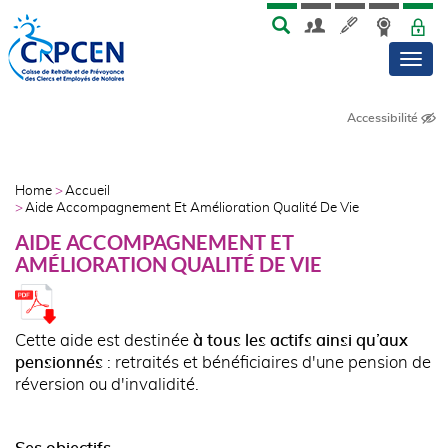
Skip
Aller
MENU
TOP
to
au
Men
main
contenu
menu
principal
Accessibilité
NAVIGATION
PRINCIPALE
AFFILIÉS
Home
Accueil
FIL
Aide Accompagnement Et Amélioration Qualité De Vie
D'ARIANE
AIDE ACCOMPAGNEMENT ET
AMÉLIORATION QUALITÉ DE VIE
Cette aide est destinée
à tous les actifs ainsi qu’aux
pensionnés
: retraités et bénéficiaires d'une pension de
réversion ou d'invalidité.