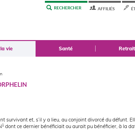
MENU
RECHERCHER
AFFILIÉS
É
TOP
a vie
Santé
Retrai
in
ORPHELIN
 survivant et, s’il y a lieu, au conjoint divorcé du défunt. El
1
N
dont ce dernier bénéficiait ou aurait pu bénéficier, à la da