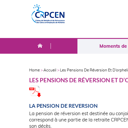
Skip
Aller
to
au
main
contenu
menu
principal
NAVIGATION
Moments de l
PRINCIPALE
AFFILIÉS
Home
Accueil
Les Pensions De Réversion Et D’orphel
FIL
LES PENSIONS DE RÉVERSION ET D’
D'ARIANE
LA PENSION DE REVERSION
La pension de réversion est destinée au conjoint
correspond à une partie de la retraite CRPCE
son décès.