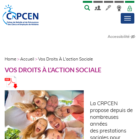
Skip
Aller
MENU
TOP
to
au
Men
main
contenu
menu
principal
Accessibilité
NAVIGATION
PRINCIPALE
AFFILIÉS
Home
Accueil
Vos Droits À L'action Sociale
FIL
VOS DROITS À L'ACTION SOCIALE
D'ARIANE
La CRPCEN
propose depuis de
nombreuses
années
des prestations
sociales pour