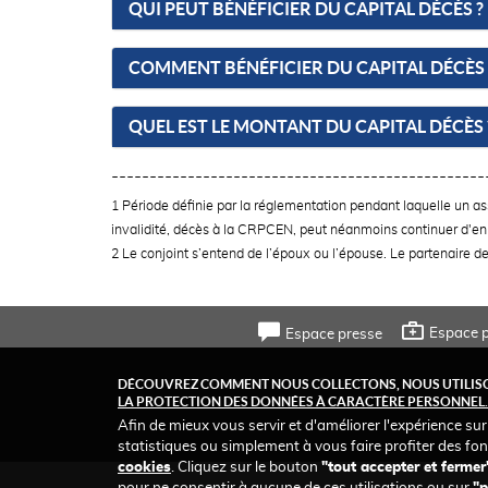
QUI PEUT BÉNÉFICIER DU CAPITAL DÉCÈS ?
COMMENT BÉNÉFICIER DU CAPITAL DÉCÈS 
QUEL EST LE MONTANT DU CAPITAL DÉCÈS 
-------------------------------------------------
1 Période définie par la réglementation pendant laquelle un ass
invalidité, décès à la CRPCEN, peut néanmoins continuer d'en
2 Le conjoint s’entend de l’époux ou l’épouse. Le partenaire de
FOOTER
Espace p
Espace presse
TOP
FOOTER
DÉCOUVREZ COMMENT NOUS COLLECTONS, NOUS UTILISO
Accessibilité
Rechercher
Gloss
LA PROTECTION DES DONNÉES À CARACTÈRE PERSONNEL.
MENU
Afin de mieux vous servir et d'améliorer l'expérience sur
statistiques ou simplement à vous faire profiter des fon
cookies
. Cliquez sur le bouton
"tout accepter et fermer