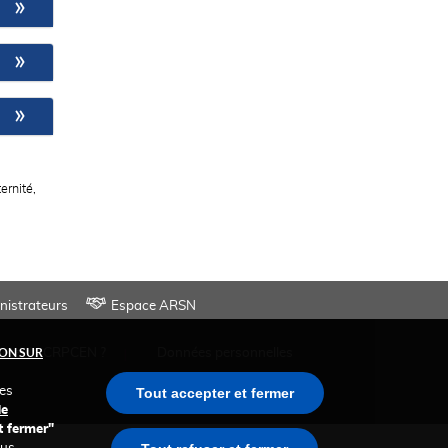
ernité,
nistrateurs
Espace ARSN
ON SUR
cter la CRPCEN ?
Données personnelles
des
Tout accepter et fermer
de
t fermer"