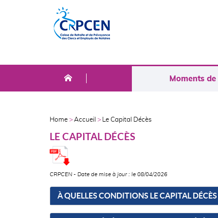
Skip
Aller
to
au
main
contenu
menu
principal
NAVIGATION
Moments de l
PRINCIPALE
AFFILIÉS
Home
Accueil
Le Capital Décès
FIL
LE CAPITAL DÉCÈS
D'ARIANE
CRPCEN - Date de mise à jour : le 08/04/2026
À QUELLES CONDITIONS LE CAPITAL DÉCÈS 