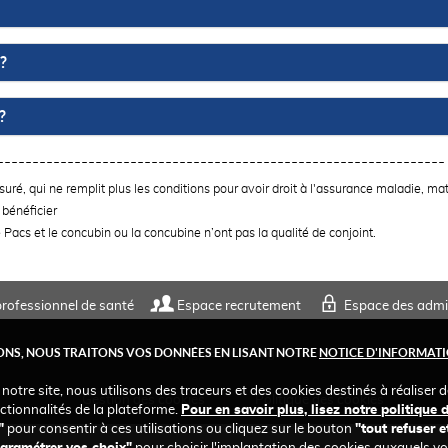
?
?
----------------------------------------------------------------
uré, qui ne remplit plus les conditions pour avoir droit à l'assurance maladie, mat
 bénéficier
 Pacs et le concubin ou la concubine n’ont pas la qualité de conjoint.
rofessionnel de santé
Espace recrutement
Espace des admi
NS, NOUS TRAITONS VOS DONNÉES EN LISANT NOTRE
NOTICE D'INFORMATI
aire
Plan du site
Mentions légales
Comment conta
 notre site, nous utilisons des traceurs et des cookies destinés à réaliser 
Gestion des cookies
Politique des cookies
ctionnalités de la plateforme.
Pour en savoir plus, lisez notre politique 
"
pour consentir à ces utilisations ou cliquez sur le bouton
"tout refuser e