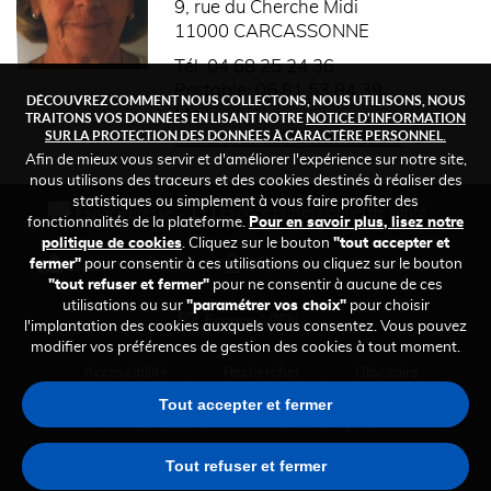
9, rue du Cherche Midi
11000 CARCASSONNE
Tél: 04 68 25 24 36
Portable: 06 81 53 84 39
DÉCOUVREZ COMMENT NOUS COLLECTONS, NOUS UTILISONS, NOUS
Mail:
TRAITONS VOS DONNÉES EN LISANT NOTRE
NOTICE D'INFORMATION
SUR LA PROTECTION DES DONNÉES À CARACTÈRE PERSONNEL.
marc.charles3@wanadoo.fr
Afin de mieux vous servir et d'améliorer l'expérience sur notre site,
nous utilisons des traceurs et des cookies destinés à réaliser des
statistiques ou simplement à vous faire profiter des
FOOTER
Espace professionnel de santé
Espace presse
fonctionnalités de la plateforme.
Pour en savoir plus, lisez notre
TOP
politique de cookies
. Cliquez sur le bouton
"tout accepter et
fermer"
pour consentir à ces utilisations ou cliquez sur le bouton
Espace recrutement
Espace des administrateurs
"tout refuser et fermer"
pour ne consentir à aucune de ces
utilisations ou sur
"paramétrer vos choix"
pour choisir
Espace ARSN
l'implantation des cookies auxquels vous consentez. Vous pouvez
modifier vos préférences de gestion des cookies à tout moment.
FOOTER
Accessibilité
Rechercher
Glossaire
MENU
Tout accepter et fermer
Plan du site
Mentions légales
Tout refuser et fermer
Comment contacter la CRPCEN ?