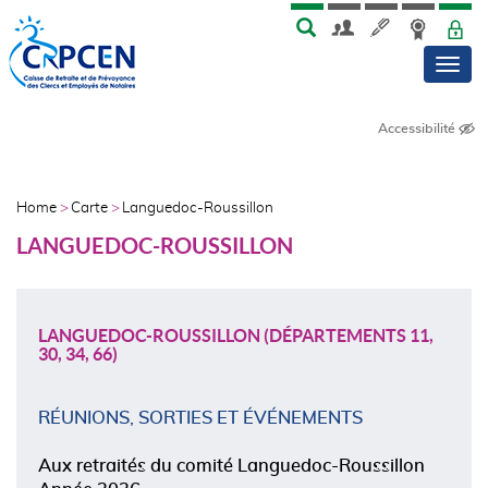
Skip
Aller
MENU
TOP
to
au
Men
main
contenu
menu
principal
Accessibilité
NAVIGATION
PRINCIPALE
AFFILIÉS
Home
Carte
Languedoc-Roussillon
FIL
LANGUEDOC-ROUSSILLON
D'ARIANE
LANGUEDOC-ROUSSILLON (DÉPARTEMENTS 11,
30, 34, 66)
RÉUNIONS, SORTIES ET ÉVÉNEMENTS
Aux retraités du comité Languedoc-Roussillon