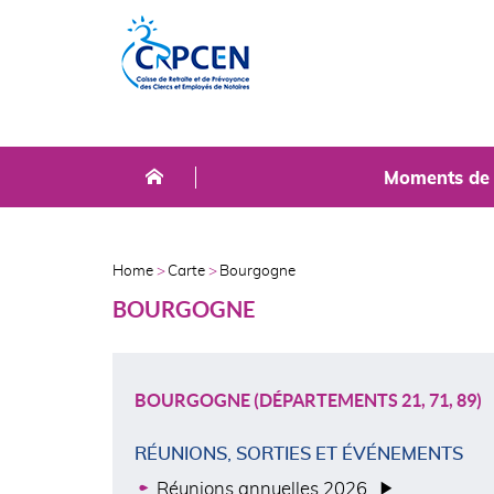
Skip
Aller
to
au
main
contenu
menu
principal
NAVIGATION
Moments de l
PRINCIPALE
AFFILIÉS
Home
Carte
Bourgogne
FIL
BOURGOGNE
D'ARIANE
BOURGOGNE (DÉPARTEMENTS 21, 71, 89)
RÉUNIONS, SORTIES ET ÉVÉNEMENTS
Réunions annuelles 2026