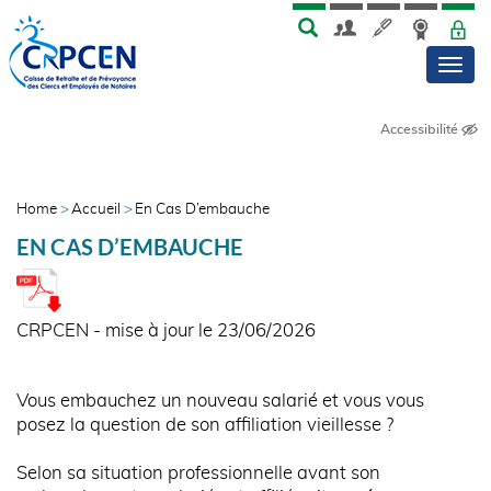
Skip
Aller
MENU
TOP
to
au
Men
main
contenu
menu
principal
Accessibilité
NAVIGATION
PRINCIPALE
ÉTUDES
Home
Accueil
En Cas D’embauche
FIL
EN CAS D’EMBAUCHE
D'ARIANE
CRPCEN - mise à jour le 23/06/2026
Vous embauchez un nouveau salarié et vous vous
posez la question de son affiliation vieillesse ?
Selon sa situation professionnelle avant son