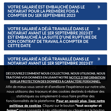
VOTRE SALARIÉ EST EMBAUCHÉ DANS LE
NOTARIAT POUR LA PREMIÈRE FOIS À
COMPTER DU 1ER SEPTEMBRE 2023
VOTRE SALARIÉ A DÉJÀ TRAVAILLÉ DANS LE
NOTARIAT AVANT LE 1ER SEPTEMBRE 2023 ET
EST EMBAUCHÉ À LA SUITE D’UNE RUPTURE DE
SON CONTRAT DE TRAVAIL À COMPTER DE
CETTE DATE
VOTRE SALARIÉ A DÉJÀ TRAVAILLÉ DANS LE
NOTARIAT AVANT LE 1ER SEPTEMBRE 2023 ET
EST EMBAUCHÉ À LA SUITE D’UNE RUPTURE DE
CONTRAT DE TRAVAIL ANTÉRIEURE À CETTE
DÉCOUVREZ COMMENT NOUS COLLECTONS, NOUS UTILISONS, NOUS
DATE
TRAITONS VOS DONNÉES EN LISANT NOTRE
NOTICE D'INFORMATION
SUR LA PROTECTION DES DONNÉES À CARACTÈRE PERSONNEL.
Afin de mieux vous servir et d'améliorer l'expérience sur notre site,
nous utilisons des traceurs et des cookies destinés à réaliser des
statistiques ou simplement à vous faire profiter des
FOOTER
Espace professionnel de santé
Espace presse
fonctionnalités de la plateforme.
Pour en savoir plus, lisez notre
TOP
politique de cookies
. Cliquez sur le bouton
"tout accepter et
fermer"
pour consentir à ces utilisations ou cliquez sur le bouton