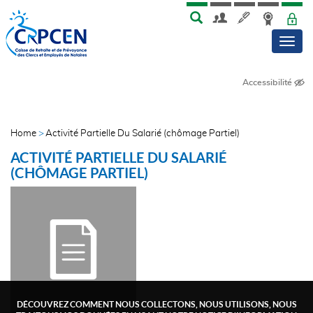
Skip
Aller
MENU
TOP
to
au
Men
main
contenu
menu
principal
Accessibilité
NAVIGATION
TRANSVERSE
Home
Activité Partielle Du Salarié (chômage Partiel)
FIL
ACTIVITÉ PARTIELLE DU SALARIÉ
D'ARIANE
(CHÔMAGE PARTIEL)
DÉCOUVREZ COMMENT NOUS COLLECTONS, NOUS UTILISONS, NOUS