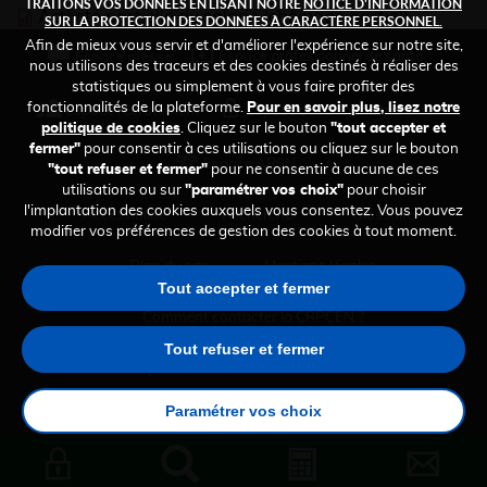
TRAITONS VOS DONNÉES EN LISANT NOTRE
NOTICE D'INFORMATION
Activité partielle du salarié (chômage partiel)
SUR LA PROTECTION DES DONNÉES À CARACTÈRE PERSONNEL.
Afin de mieux vous servir et d'améliorer l'expérience sur notre site,
FOOTER
Espace professionnel de santé
Espace presse
nous utilisons des traceurs et des cookies destinés à réaliser des
TOP
statistiques ou simplement à vous faire profiter des
fonctionnalités de la plateforme.
Pour en savoir plus, lisez notre
Espace recrutement
Espace des administrateurs
politique de cookies
. Cliquez sur le bouton
"tout accepter et
fermer"
pour consentir à ces utilisations ou cliquez sur le bouton
Espace ARSN
"tout refuser et fermer"
pour ne consentir à aucune de ces
utilisations ou sur
"paramétrer vos choix"
pour choisir
l'implantation des cookies auxquels vous consentez. Vous pouvez
FOOTER
Accessibilité
Rechercher
Glossaire
modifier vos préférences de gestion des cookies à tout moment.
MENU
Plan du site
Mentions légales
Tout accepter et fermer
Comment contacter la CRPCEN ?
Tout refuser et fermer
Données personnelles
Gestion des cookies
Paramétrer vos choix
Politique des cookies
OUTILS