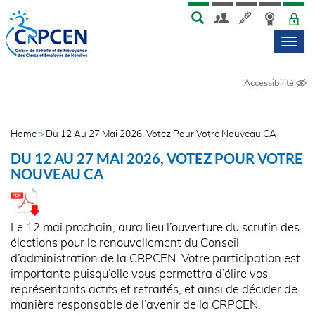
Skip
Aller
MENU
TOP
to
au
Men
main
contenu
menu
principal
Accessibilité
Home
Du 12 Au 27 Mai 2026, Votez Pour Votre Nouveau CA
FIL
DU 12 AU 27 MAI 2026, VOTEZ POUR VOTRE
D'ARIANE
NOUVEAU CA
Le 12 mai prochain, aura lieu l’ouverture du scrutin des
élections pour le renouvellement du Conseil
d’administration de la CRPCEN. Votre participation est
importante puisqu’elle vous permettra d’élire vos
représentants actifs et retraités, et ainsi de décider de
manière responsable de l’avenir de la CRPCEN.