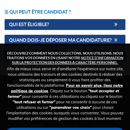
3) QUI PEUT ÊTRE CANDIDAT ?
QUI EST ÉLIGIBLE?
QUAND DOIS-JE DÉPOSER MA CANDIDATURE?
DÉCOUVREZ COMMENT NOUS COLLECTONS, NOUS UTILISONS, NOUS
Y'AURA-T-IL UNE CAMPAGNE ÉLECTORALE ?
TRAITONS VOS DONNÉES EN LISANT NOTRE
NOTICE D'INFORMATION
SUR LA PROTECTION DES DONNÉES À CARACTÈRE PERSONNEL.
Afin de mieux vous servir et d'améliorer l'expérience sur notre site,
nous utilisons des traceurs et des cookies destinés à réaliser des
statistiques ou simplement à vous faire profiter des
FOOTER
Espace professionnel de santé
Espace presse
fonctionnalités de la plateforme.
Pour en savoir plus, lisez notre
TOP
politique de cookies
. Cliquez sur le bouton
"tout accepter et
fermer"
pour consentir à ces utilisations ou cliquez sur le bouton
Espace recrutement
Espace des administrateurs
"tout refuser et fermer"
pour ne consentir à aucune de ces
utilisations ou sur
"paramétrer vos choix"
pour choisir
Espace ARSN
l'implantation des cookies auxquels vous consentez. Vous pouvez
modifier vos préférences de gestion des cookies à tout moment.
FOOTER
Accessibilité
Rechercher
Glossaire