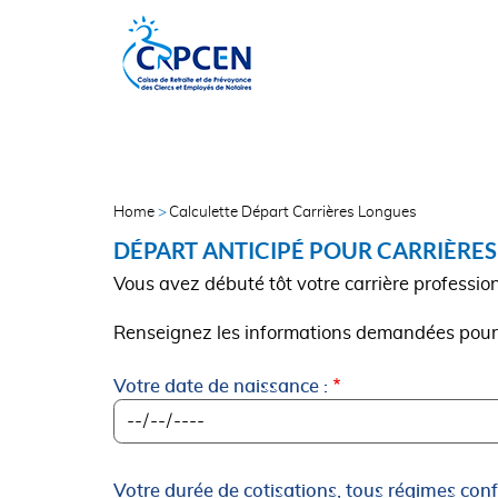
Skip
Aller
to
au
main
contenu
menu
principal
NAVIGATION
TRANSVERSE
Home
Calculette Départ Carrières Longues
FIL
DÉPART ANTICIPÉ POUR CARRIÈRES
D'ARIANE
Vous avez débuté tôt votre carrière profession
Renseignez les informations demandées pour sa
Votre date de naissance :
Votre durée de cotisations, tous régimes co