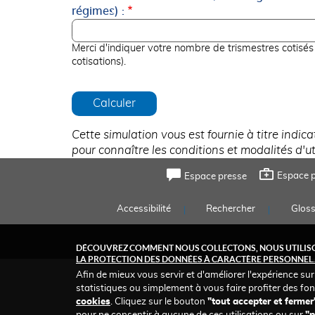
régimes) :
Merci d'indiquer votre nombre de trismestres cotisés
cotisations).
Cette simulation vous est fournie à titre indic
pour connaître les conditions et modalités d'uti
FOOTER
Espace p
Espace presse
TOP
FOOTER
Accessibilité
Rechercher
Gloss
MENU
DÉCOUVREZ COMMENT NOUS COLLECTONS, NOUS UTILISO
LA PROTECTION DES DONNÉES À CARACTÈRE PERSONNEL.
Afin de mieux vous servir et d'améliorer l'expérience sur
statistiques ou simplement à vous faire profiter des fon
cookies
. Cliquez sur le bouton
"tout accepter et fermer