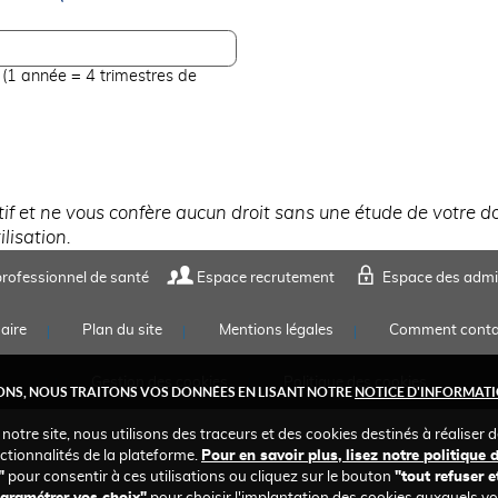
 (1 année = 4 trimestres de
atif et ne vous confère aucun droit sans une étude de votre d
lisation.
rofessionnel de santé
Espace recrutement
Espace des admi
aire
Plan du site
Mentions légales
Comment conta
Gestion des cookies
Politique des cookies
NS, NOUS TRAITONS VOS DONNÉES EN LISANT NOTRE
NOTICE D'INFORMATI
 notre site, nous utilisons des traceurs et des cookies destinés à réaliser 
ctionnalités de la plateforme.
Pour en savoir plus, lisez notre politique 
"
pour consentir à ces utilisations ou cliquez sur le bouton
"tout refuser e