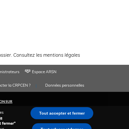
ossier. Consultez les mentions légales
nistrateurs
Espace ARSN
cter la CRPCEN ?
Données personnelles
ON SUR
des
Tout accepter et fermer
de
t fermer"