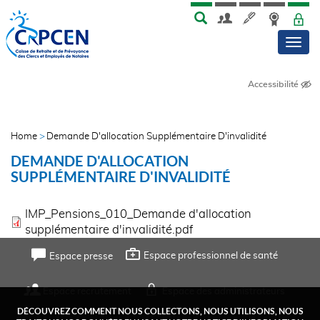
Skip
Aller
MENU
TOP
to
au
Men
main
contenu
menu
principal
Accessibilité
NAVIGATION
TRANSVERSE
Home
Demande D'allocation Supplémentaire D'invalidité
FIL
DEMANDE D'ALLOCATION
D'ARIANE
SUPPLÉMENTAIRE D'INVALIDITÉ
IMP_Pensions_010_Demande d'allocation
supplémentaire d'invalidité.pdf
FOOTER
Espace professionnel de santé
Espace presse
TOP
Espace recrutement
Espace des administrateurs
DÉCOUVREZ COMMENT NOUS COLLECTONS, NOUS UTILISONS, NOUS