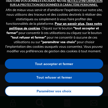
TRAITONS VOS DONNÉES EN LISANT NOTRE
NOTICE D'INFORMATION
Espace ARSN
SUR LA PROTECTION DES DONNÉES À CARACTÈRE PERSONNEL.
Afin de mieux vous servir et d'améliorer l'expérience sur notre site,
FOOTER
Accessibilité
Rechercher
Glossaire
nous utilisons des traceurs et des cookies destinés à réaliser des
MENU
statistiques ou simplement à vous faire profiter des
fonctionnalités de la plateforme.
Pour en savoir plus, lisez notre
Plan du site
Mentions légales
politique de cookies
. Cliquez sur le bouton
"tout accepter et
fermer"
pour consentir à ces utilisations ou cliquez sur le bouton
Comment contacter la CRPCEN ?
"tout refuser et fermer"
pour ne consentir à aucune de ces
utilisations ou sur
"paramétrer vos choix"
pour choisir
l'implantation des cookies auxquels vous consentez. Vous pouvez
Données personnelles
Gestion des cookies
modifier vos préférences de gestion des cookies à tout moment.
Politique des cookies
Tout accepter et fermer
Tout refuser et fermer
Paramétrer vos choix
OUTILS